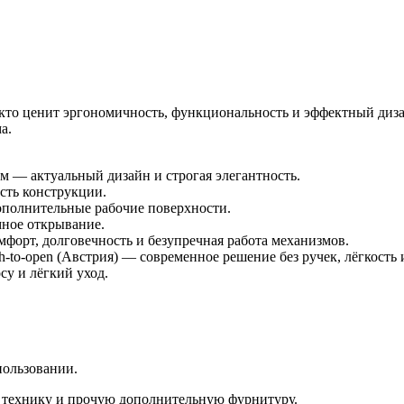
то ценит эргономичность, функциональность и эффектный дизай
а.
актуальный дизайн и строгая элегантность.
ть конструкции.
ополнительные рабочие поверхности.
ное открывание.
, долговечность и безупречная работа механизмов.
o-open (Австрия) — современное решение без ручек, лёгкость и
у и лёгкий уход.
пользовании.
, технику и прочую дополнительную фурнитуру.