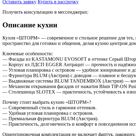
Оставить заявку
Купить в рассрочку
Получить консультацию в мессенджерах:
Описание кухни
Кухня «ШТОРМ» — современное и стильное решение для тех, к
пространство для готовки и общения, делая кухню центром дом
Ключевые особенности:
— Фасады из KASTAMONU EVOSOFT в оттенке Серый Шторм — 
— Корпус из ЛДСП EGGER Антрацит — прочность и надёжнос
— Угловая планировка с островом — удобное зонирование и д
— Фурнитура BLUM (Австрия) с доводом — плавное и бесшум
— Выдвижные системы BLUM TANDEMBOX (Австрия) — комфорт
— Механизм открывания фасадов от нажатия Blum TIP-ON Push-t
— Столешница SLOTEX — практичность, устойчивость к износ
Почему стоит выбрать кухню «ШТОРМ»?
— Современный стиль и гармония оттенков.
— Удобная угловая планировка с островом.
— Премиальная фурнитура BLUM (Австрия).
— Практичность, долговечность и комфорт в повседневном ис
Ориентировочная комплектация не включает фартук, раковину