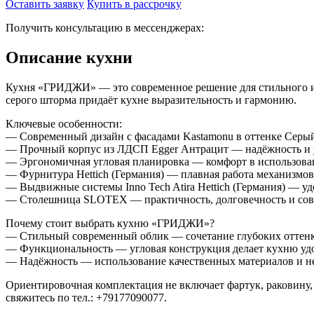
Оставить заявку
Купить в рассрочку
Получить консультацию в мессенджерах:
Описание кухни
Кухня «ГРИДЖИ» — это современное решение для стильного и п
серого шторма придаёт кухне выразительность и гармонию.
Ключевые особенности:
— Современный дизайн с фасадами Kastamonu в оттенке Серый
— Прочный корпус из ЛДСП Egger Антрацит — надёжность и у
— Эргономичная угловая планировка — комфорт в использован
— Фурнитура Hettich (Германия) — плавная работа механизмов
— Выдвижные системы Inno Tech Atira Hettich (Германия) — у
— Столешница SLOTEX — практичность, долговечность и со
Почему стоит выбрать кухню «ГРИДЖИ»?
— Стильный современный облик — сочетание глубоких оттенко
— Функциональность — угловая конструкция делает кухню уд
— Надёжность — использование качественных материалов и н
Ориентировочная комплектация не включает фартук, раковину,
свяжитесь по тел.: +79177090077.