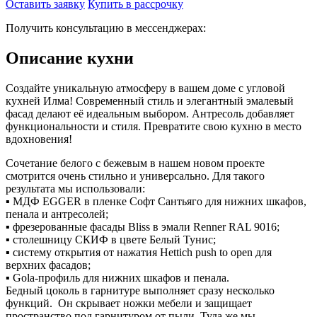
Оставить заявку
Купить в рассрочку
Получить консультацию в мессенджерах:
Описание кухни
Создайте уникальную атмосферу в вашем доме с угловой
кухней Илма! Современный стиль и элегантный эмалевый
фасад делают её идеальным выбором. Антресоль добавляет
функциональности и стиля. Превратите свою кухню в место
вдохновения!
Сочетание белого с бежевым в нашем новом проекте
смотрится очень стильно и универсально. Для такого
результата мы использовали:
▪️ МДФ EGGER в пленке Софт Сантьяго для нижних шкафов,
пенала и антресолей;
▪️ фрезерованные фасады Bliss в эмали Renner RAL 9016;
▪️ столешницу СКИФ в цвете Белый Тунис;
▪️ систему открытия от нажатия Hettich push to open для
верхних фасадов;
▪️ Gola-профиль для нижних шкафов и пенала.
Бедный цоколь в гарнитуре выполняет сразу несколько
функций. Он скрывает ножки мебели и защищает
пространство под гарнитуром от пыли. Туда же мы